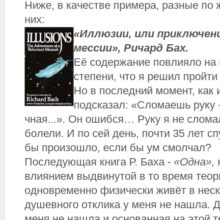
Ниже, в качестве примера, разные по
них:
«Иллюзии, или приключен
мессии», Ричард Бах.
Её содержание повлияло на 
степени, что я решил пройти 
Но в последний момент, как и
подсказал: «Сломаешь руку -
чная...». Он ошибся… Руку я не слома
болели. И по сей день, почти 35 лет сп
бы произошло, если бы ум смолчал?
Последующая книга Р. Баха -
«Одна»,
влиянием выдвинутой в то время теори
одновременно физически живёт в неск
душевного отклика у меня не нашла. 
меня не нашла и основанная на этой т