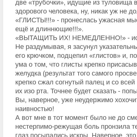
две «трубочки», идущие из туловища в
здорового человека, ну, никак уж не д
«ГЛИСТЫ!!!» - пронеслась ужасная мыс
ещё и длиннющие!!!».
«ВЫТАЩИТЬ ИХ! НЕМЕДЛЕННО!» - ист
Не раздумывая, я засунул указательны
его крючком, подцепил «глистов» и, п
ума о том, что глисты крепко присасы
желудка (результат того самого просв
крепко сжал согнутый палец и со всей
их изо рта. Точнее будет сказать - попы
Вы, наверное, уже неудержимо хохочи
наивностью!
А вот мне в тот момент было не до сме
нестерпимо-режущая боль пронзила те
глаз посыпались искры. Наверное, это 