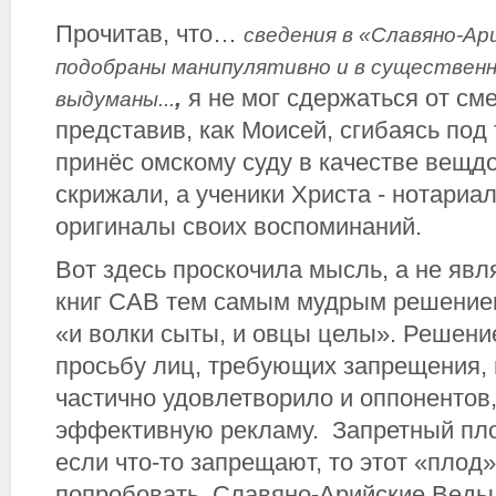
Прочитав, что…
сведения в «Славяно-Ар
подобраны манипулятивно и в существен
,
я не мог сдержаться от см
выдуманы...
представив, как Моисей, сгибаясь под
принёс омскому суду в качестве вещд
скрижали, а ученики Христа - нотариа
оригиналы своих воспоминаний.
Вот здесь проскочила мысль, а не яв
книг САВ тем самым мудрым решением,
«и волки сыты, и овцы целы». Решени
просьбу лиц, требующих запрещения, 
частично удовлетворило и оппонентов
эффективную рекламу. Запретный плод
если что-то запрещают, то этот «плод
попробовать. Славяно-Арийские Веды