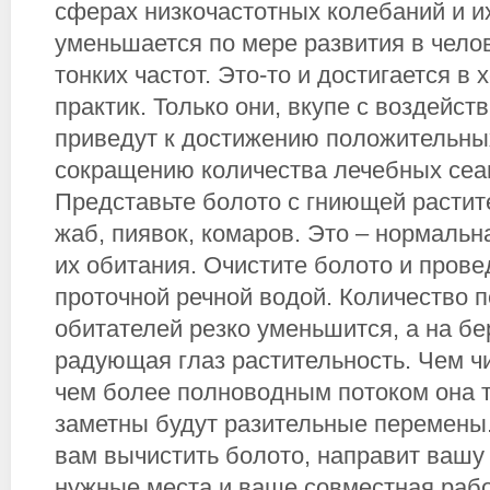
сферах низкочастотных колебаний и и
уменьшается по мере развития в чело
тонких частот. Это-то и достигается в
практик. Только они, вкупе с воздейст
приведут к достижению положительных
сокращению количества лечебных сеа
Представьте болото с гниющей расти
жаб, пиявок, комаров. Это – нормаль
их обитания. Очистите болото и прове
проточной речной водой. Количество
обитателей резко уменьшится, а на бе
радующая глаз растительность. Чем ч
чем более полноводным потоком она т
заметны будут разительные перемены
вам вычистить болото, направит вашу
нужные места и ваше совместная рабо