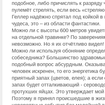
подобное, либо причислять к разряду 
пулемёт стрелять, если весь «стреля
Геллер надёжно спрятал под койкой в 
чудеса, это – из области фантастики.
Можно ли с высоты 600 метров увиде
на отдельной травинке? По заверения
невозможно. Но я их отчётливо видел!
Можно ли используя обоняние определ
собеседника? Большинство здравомы
подобный вопрос абсурдным. Оказыва
человек искренен, то его энергетика б
приятный запах (цветов, елея); а если
запах будет отталкивающий - сероводо
протухших яйцах. Это утверждает мой
Поэтому я принял происшедшие в жизн